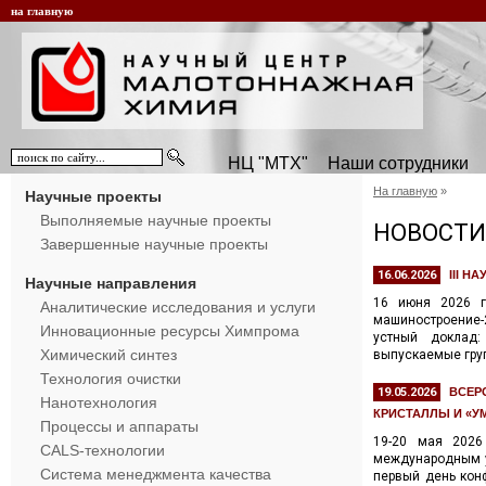
на главную
НЦ "МТХ"
Наши сотрудники
На главную
»
Научные проекты
Выполняемые научные проекты
НОВОСТИ
Завершенные научные проекты
16.06.2026
III 
Научные направления
16 июня 2026 го
Аналитические исследования и услуги
машиностроение-2
Инновационные ресурсы Химпрома
устный доклад:
Химический синтез
выпускаемые груп
Технология очистки
19.05.2026
ВСЕР
Нанотехнология
КРИСТАЛЛЫ И «
Процессы и аппараты
19-20 мая 2026
CALS-технологии
международным у
Система менеджмента качества
первый день кон