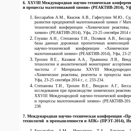
6. XXVIII Международная научно-техническая конферен
и процессы малотоннажной химии» (РЕАКТИВ-2014), Уфа,
Бессарабов А.М., Квасюк А.В., Гафитулин М.Ю., С
развития предприятий малотоннажной химии // Ма
технической конференции «Химические реактивы,
химии» (РЕАКТИВ-2014), Уфа, 23-25 сентября 2014 г.,
Глушко А.Н., Степанова Т.И., Поляков А.В., Бесса
базы данных дорожных пропиточных композиций 
научно-технической конференции «Химически
малотоннажной химии» (РЕАКТИВ-2014), Уфа, 23-25 се
Трохин В.Е., Казаков А.А., Трынкина Л.В., Венд
технологии и аналитический мониторинг ассортимен
чистоты // Материалы XXVIII Международной
«Химические реактивы, реагенты и процессы ма
Уфа, 23-25 сентября 2014 г., с. 233-234.
Степанова Т.И., Трохин В.Е., Вендило А.Г., Бес
исследования при производстве химических реактиво
XXVIII Международной научно-технической конфер
и процессы малотоннажной химии» (РЕАКТИВ-2014), 
238.
7. Международная научно-техническая конференция «Пр
технологий в промышленности и АПК» (ПРЭТ-2014), Ива
Бессарабов А.М., Николенко Т.А., Баранов 