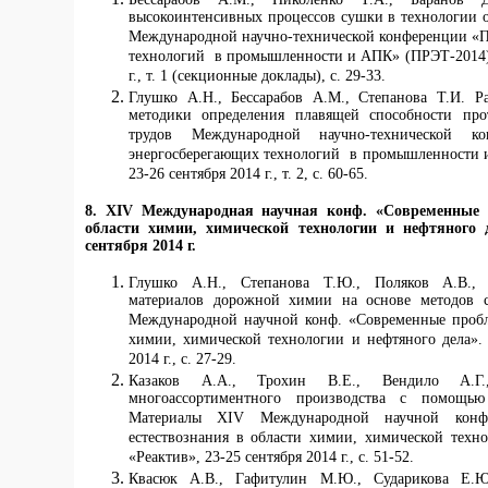
высокоинтенсивных процессов сушки в технологии о
Международной научно-технической конференции «П
технологий в промышленности и АПК» (ПРЭТ-2014),
г., т. 1 (секционные доклады), с. 29-33.
Глушко А.Н., Бессарабов А.М., Степанова Т.И. 
методики определения плавящей способности про
трудов Международной научно-технической к
энергосберегающих технологий в промышленности 
23-26 сентября 2014 г., т. 2, с. 60-65.
8. XIV Международная научная конф. «Современные 
области химии, химической технологии и нефтяного д
сентября 2014 г.
Глушко А.Н., Степанова Т.Ю., Поляков А.В., 
материалов дорожной химии на основе методов с
Международной научной конф. «Современные пробл
химии, химической технологии и нефтяного дела». 
2014 г., с. 27-29.
Казаков А.А., Трохин В.Е., Вендило А.Г.
многоассортиментного производства с помощью
Материалы XIV Международной научной конф
естествознания в области химии, химической техно
«Реактив», 23-25 сентября 2014 г., с. 51-52.
Квасюк А.В., Гафитулин М.Ю., Сударикова Е.Ю