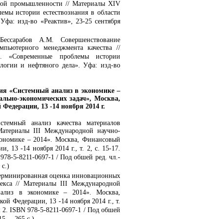
ой промышленности // Материалы XIV
емы истории естествознания в области
Уфа: изд-во «Реактив», 23-25 сентября
Бессарабов А.М. Совершенствование
мпьютерного менеджмента качества //
. «Современные проблемы истории
логии и нефтяного дела». Уфа: изд-во
ция «Системный анализ в экономике –
льно-экономических задач», Москва,
едерации, 13 -14 ноября 2014 г.
стемный анализ качества материалов
атериалы III Международной научно-
кономике – 2014». Москва, Финансовый
 13 -14 ноября 2014 г., т. 2, с. 15-17.
978-5-8211-0697-1 / Под обшей ред. чл.-
с.)
терминированная оценка инновационных
екса // Материалы III Международной
нализ в экономике – 2014». Москва,
й Федерации, 13 -14 ноября 2014 г., т.
м 2. ISBN 978-5-8211-0697-1 / Под обшей