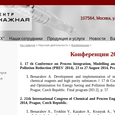
107564, Москва, у
Х"
Наши сотрудники
Продукция и услуги
Новости
Ва
На главную
»
Научная деятельность
»
Конференции
»
Конференции 20
1. 17 th Conference on Process Integration, Modelling a
Pollution Reduction (PRES' 2014), 23 to 27 August 2014, Pr
луги
Bessarabov A. Development and implementation of me
ма
chemical reagents and high purity substances // 17 th Co
and Optimisation for Energy Saving and Pollution Redu
Prague, Czech Republic. Final program [H3.2], p. 57.
2. 21th International Congress of Chemical and Process En
2014, Prague, Czech Republic.
Bessarabov A., Trokhin V., Kazakov A., Kvasyuk A., V