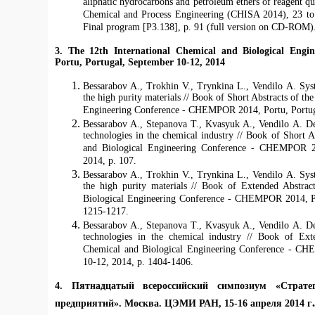
aliphatic hydrocarbons and petroleum ethers of reagent qua
Chemical and Process Engineering (CHISA 2014), 23 to
Final program [P3.138], p. 91 (full version on CD-ROM)
3. Тhe 12th International Chemical and Biological En
Portu, Portugal, September 10-12, 2014
Bessarabov A., Trokhin V., Trynkina L., Vendilo A. Syst
the high purity materials // Book of Short Abstracts of th
Engineering Conference - CHEMPOR 2014, Portu, Portuga
Bessarabov A., Stepanova T., Kvasyuk A., Vendilo A. D
technologies in the chemical industry // Book of Short A
and Biological Engineering Conference - CHEMPOR 2
2014, p. 107.
Bessarabov A., Trokhin V., Trynkina L., Vendilo A. Syst
the high purity materials // Book of Extended Abstrac
Biological Engineering Conference - CHEMPOR 2014, Po
1215-1217.
Bessarabov A., Stepanova T., Kvasyuk A., Vendilo A. D
technologies in the chemical industry // Book of Exte
Chemical and Biological Engineering Conference - C
10-12, 2014, p. 1404-1406.
4. Пятнадцатый всероссийский симпозиум «Страте
предприятий». Москва. ЦЭМИ РАН, 15-16 апреля 2014 г