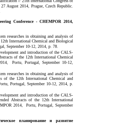
lification // 21th International Congress of
 27 August 2014, Prague, Czech Republic.
.
gineering Conference - CHEMPOR 2014,
em researches in obtaining and analysis of
e 12th International Chemical and Biological
l, September 10-12, 2014, p. 78.
evelopment and introduction of the CALS-
bstracts of the 12th International Chemical
014, Portu, Portugal, September 10-12,
em researches in obtaining and analysis of
ts of the 12th International Chemical and
rtu, Portugal, September 10-12, 2014, p.
evelopment and introduction of the CALS-
nded Abstracts of the 12th International
HEMPOR 2014, Portu, Portugal, September
гическое планирование и развитие
.