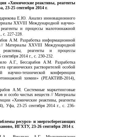
ция «Химические реактивы, реагенты
 23-25 сентября 2014 г.
ударикова Е.Ю. Анализ инновационного
териалы XXVIII Международной научно-
 реагенты и процессы малотоннажной
 с. 227-228.
рабов А.М. Разработка информационной
// Материалы XXVIII Международной
е реактивы, реагенты и процессы
нтября 2014 г., с. 230-232.
ило А.Г., Бессарабов А.М. Разработка
та органических растворителей особой
 научно-технической конференции
лотоннажной химии» (РЕАКТИВ-2014),
сарабов А.М. Системные маркетинговые
в и особо чистых веществ // Материалы
енции «Химические реактивы, реагенты
Уфа, 23-25 сентября 2014 г., с. 236-
облемы ресурсо- и энергосберегающих
ново, ИГХТУ, 23-26 сентября 2014 г.
Д.А., Вендило А.Г. Моделирование