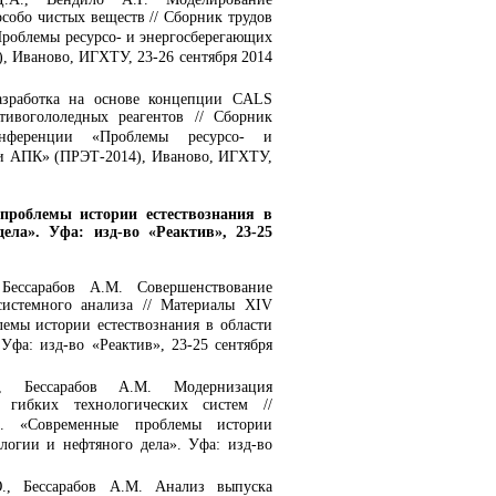
собо чистых веществ // Сборник трудов
роблемы ресурсо- и энергосберегающих
 Иваново, ИГХТУ, 23-26 сентября 2014
Разработка на основе концепции CALS
тивогололедных реагентов // Сборник
онференции «Проблемы ресурсо- и
и АПК» (ПРЭТ-2014), Иваново, ИГХТУ,
проблемы истории естествознания в
ела». Уфа: изд-во «Реактив», 23-25
Бессарабов А.М. Совершенствование
истемного анализа // Материалы XIV
емы истории естествознания в области
Уфа: изд-во «Реактив», 23-25 сентября
, Бессарабов А.М. Модернизация
 гибких технологических систем //
. «Современные проблемы истории
логии и нефтяного дела». Уфа: изд-во
., Бессарабов А.М. Анализ выпуска