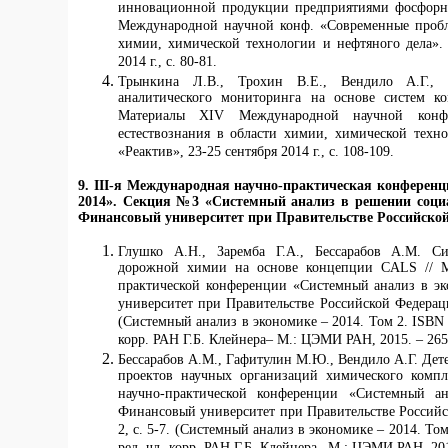
инновационной продукции предприятиями фосфорн
Международной научной конф. «Современные пробл
химии, химической технологии и нефтяного дела». 
2014 г., с. 80-81.
Трынкина Л.В., Трохин В.Е., Вендило А.Г., 
аналитического мониторинга на основе систем ко
Материалы XIV Международной научной конф
естествознания в области химии, химической техно
«Реактив», 23-25 сентября 2014 г., с. 108-109.
9. III-я Международная научно-практическая конферен
2014». Секция №3 «Системный анализ в решении социа
Финансовый университет при Правительстве Российской Ф
Глушко А.Н., Заремба Г.А., Бессарабов А.М. Си
дорожной химии на основе концепции CALS // М
практической конференции «Системный анализ в э
университет при Правительстве Российской Федерации,
(Системный анализ в экономике – 2014. Том 2. ISBN 
корр. РАН Г.Б. Клейнера– М.: ЦЭМИ РАН, 2015. – 265 
Бессарабов А.М., Гафитулин М.Ю., Вендило А.Г. Де
проектов научных организаций химического компл
научно-практической конференции «Системный а
Финансовый университет при Правительстве Российско
2, с. 5-7. (Системный анализ в экономике – 2014. То