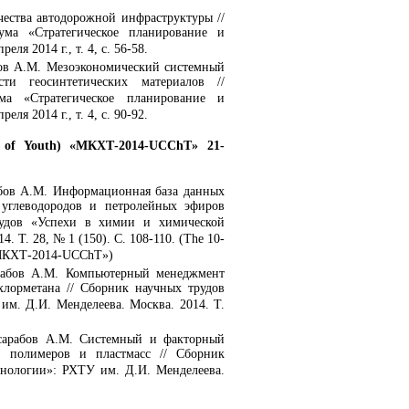
чества автодорожной инфраструктуры //
ума «Стратегическое планирование и
я 2014 г., т. 4, с. 56-58.
абов А.М. Мезоэкономический системный
ти геосинтетических материалов //
ма «Стратегическое планирование и
я 2014 г., т. 4, с. 90-92.
gy of Youth) «МКХТ-2014-UCChT» 21-
рабов А.М. Информационная база данных
 углеводородов и петролейных эфиров
рудов «Успехи в химии и химической
 Т. 28, № 1 (150). С. 108-110. (The 10-
) «МКХТ-2014-UCChT»)
арабов А.М. Компьютерный менеджмент
хлорметана // Сборник научных трудов
м. Д.И. Менделеева. Москва. 2014. Т.
ссарабов А.М. Системный и факторный
 полимеров и пластмасс // Сборник
хнологии»: РХТУ им. Д.И. Менделеева.