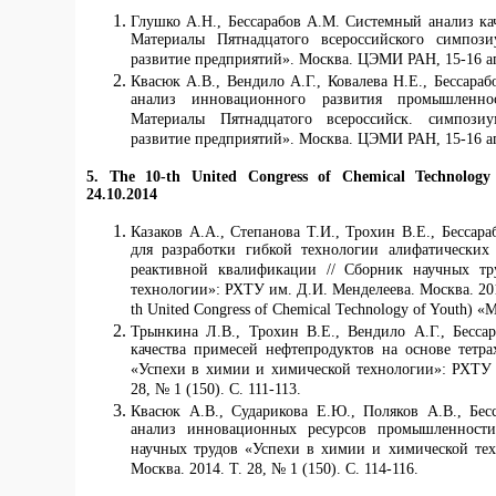
Глушко А.Н., Бессарабов А.М. Системный анализ ка
Материалы Пятнадцатого всероссийского симпози
развитие предприятий». Москва. ЦЭМИ РАН, 15-16 апрел
Квасюк А.В., Вендило А.Г., Ковалева Н.Е., Бессар
анализ инновационного развития промышленнос
Материалы Пятнадцатого всероссийск. симпозиу
развитие предприятий». Москва. ЦЭМИ РАН, 15-16 апрел
5.
The 10-th United Congress of Chemical Technolo
24.10.2014
Казаков А.А., Степанова Т.И., Трохин В.Е., Бесса
для разработки гибкой технологии алифатических
реактивной квалификации // Сборник научных т
технологии»: РХТУ им. Д.И. Менделеева. Москва. 2014.
th United Congress of Chemical Technology of Youth
Трынкина Л.В., Трохин В.Е., Вендило А.Г., Бесс
качества примесей нефтепродуктов на основе тетра
«Успехи в химии и химической технологии»: РХТУ и
28, № 1 (150). С. 111-113.
Квасюк А.В., Сударикова Е.Ю., Поляков А.В., Бе
анализ инновационных ресурсов промышленности
научных трудов «Успехи в химии и химической те
Москва. 2014. Т. 28, № 1 (150). С. 114-116.