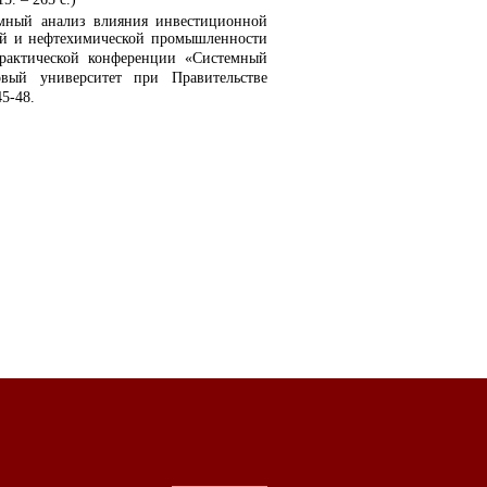
5. – 265 с.)
темный анализ влияния инвестиционной
кой и нефтехимической промышленности
практической конференции «Системный
вый университет при Правительстве
45-48.