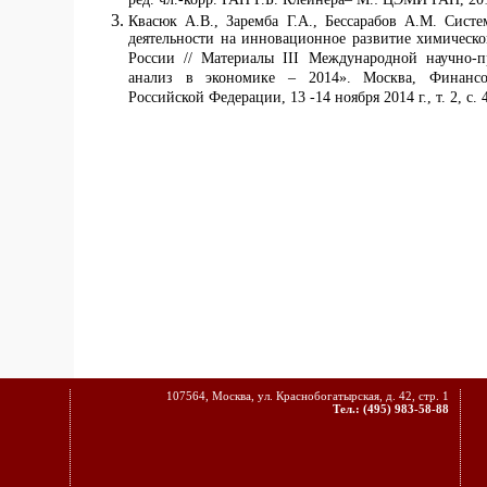
ред. чл.-корр. РАН Г.Б. Клейнера– М.: ЦЭМИ РАН, 201
Квасюк А.В., Заремба Г.А., Бессарабов А.М. Сис
деятельности на инновационное развитие химичес
России // Материалы III Международной научно-
анализ в экономике – 2014». Москва, Финансо
Российской Федерации, 13 -14 ноября 2014 г., т. 2, с. 
107564, Москва, ул. Краснобогатырская, д. 42, стр. 1
Тел.: (495) 983-58-88