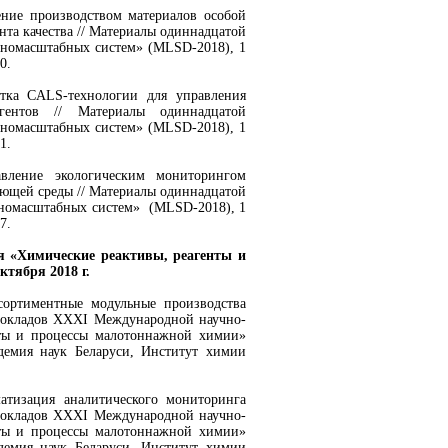
ение производством материалов особой
та качества // Материалы одиннадцатой
номасштабных систем» (MLSD-2018), 1
0.
отка CALS-технологии для управления
гентов // Материалы одиннадцатой
номасштабных систем» (MLSD-2018), 1
1.
авление экологическим мониторингом
ющей среды // Материалы одиннадцатой
номасштабных систем» (MLSD-2018), 1
7.
 «Химические реактивы, реагенты и
тября 2018 г.
ссортиментные модульные производства
 докладов XXXI Международной научно-
нты и процессы малотоннажной химии»
адемия наук Беларуси, Институт химии
атизация аналитического мониторинга
 докладов XXXI Международной научно-
нты и процессы малотоннажной химии»
адемия наук Беларуси, Институт химии