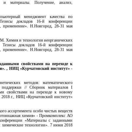
 и материалы. Получение, анализ,
мпьютерный менеджмент качества по
Тезисы докладов 16-й конференции
, применение». Н.Новгород, 28-31 мая
А.М. Химия и технология неорганических
 Тезисы докладов 16-й конференции
, применение». Н.Новгород, 28-31 мая
заданными свойствами на переходе к
и». , НИЦ «Курчатовский институт» -
етических методов: математического
 поддержки // Сборник материалов I
ми свойствами на переходе к новому
 2018 г., НИЦ «Курчатовский институт»
кого ассортимента особо чистых веществ
лотоннажная химия» - Промкомплекс АО
 конференции «Материалы с заданными
: химические технологии». 7 июня 2018