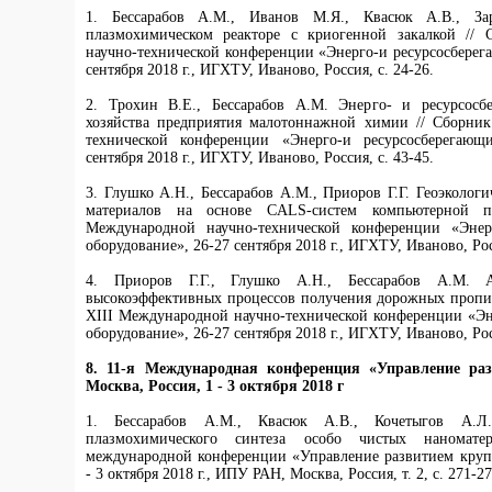
1. Бессарабов А.М., Иванов М.Я., Квасюк А.В., За
плазмохимическом реакторе с криогенной закалкой // 
научно-технической конференции «Энерго-и ресурсосберег
сентября 2018 г., ИГХТУ, Иваново, Россия, с. 24-26.
2. Трохин В.Е., Бессарабов А.М. Энерго- и ресурсосб
хозяйства предприятия малотоннажной химии // Сборник
технической конференции «Энерго-и ресурсосберегающ
сентября 2018 г., ИГХТУ, Иваново, Россия, с. 43-45.
3. Глушко А.Н., Бессарабов А.М., Приоров Г.Г. Геоэколо
материалов на основе CALS-систем компьютерной п
Международной научно-технической конференции «Энер
оборудование», 26-27 сентября 2018 г., ИГХТУ, Иваново, Рос
4. Приоров Г.Г., Глушко А.Н., Бессарабов А.М. Ав
высокоэффективных процессов получения дорожных пропи
XIII Международной научно-технической конференции «Эн
оборудование», 26-27 сентября 2018 г., ИГХТУ, Иваново, Рос
8.
11-я Международная конференция «Управление ра
Москва, Россия, 1 - 3 октября 2018 г
1. Бессарабов А.М., Квасюк А.В., Кочетыгов А.Л.
плазмохимического синтеза особо чистых наномате
международной конференции «Управление развитием круп
- 3 октября 2018 г., ИПУ РАН, Москва, Россия, т. 2, с. 271-27