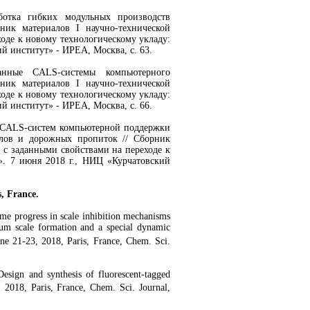
ботка гибких модульных производств
ник материалов I научно-технической
оде к новому технологическому укладу:
й институт» - ИРЕА, Москва, с. 63.
анные CALS-системы компьютерного
ник материалов I научно-технической
оде к новому технологическому укладу:
й институт» - ИРЕА, Москва, с. 66.
ка CALS-систем компьютерной поддержки
алов и дорожных пропиток // Сборник
 с заданными свойствами на переходе к
». 7 июня 2018 г., НИЦ «Курчатовский
s, France.
e progress in scale inhibition mechanisms
sum scale formation and a special dynamic
e 21-23, 2018, Paris, France, Chem. Sci.
sign and synthesis of fluorescent-tagged
2018, Paris, France, Chem. Sci. Journal,