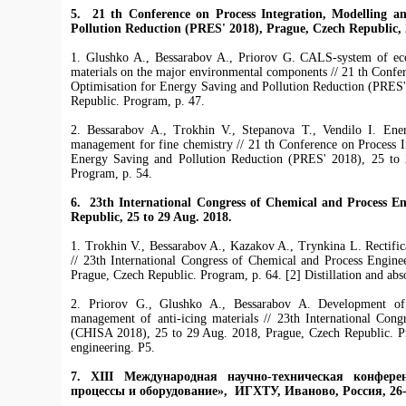
5.
21 th Conference on Process Integration, Modelling a
Pollution Reduction (PRES' 2018), Prague, Czech Republic
,
1. Glushko A., Bessarabov A., Priorov G. CALS-system of ecol
materials on the major environmental components // 21 th Confer
Optimisation for Energy Saving and Pollution Reduction (PRES'
Republic. Program, p. 47.
2. Bessarabov A., Trokhin V., Stepanova T., Vendilo I. Ene
management for fine chemistry // 21 th Conference on Process I
Energy Saving and Pollution Reduction (PRES' 2018), 25 to 
Program, p. 54.
6.
23th International Congress of Chemical and Process E
Republic
, 25 to 29 Aug. 2018.
1. Trokhin V., Bessarabov A., Kazakov A., Trynkina L. Rectifica
// 23th International Congress of Chemical and Process Engin
Prague, Czech Republic. Program, p. 64. [2] Distillation and abs
2. Priorov G., Glushko A., Bessarabov A. Development of
management of anti-icing materials // 23th International Con
(CHISA 2018), 25 to 29 Aug. 2018, Prague, Czech Republic. Pr
engineering. P5.
7.
XIII Международная научно-техническая конфере
процессы и оборудование», ИГХТУ, Иваново, Россия,
26-