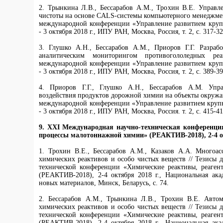
2. Трынкина Л.В., Бессарабов А.М., Трохин В.Е. Управл
чистоты на основе CALS-системы компьютерного менеджмен
международной конференции «Управление развитием круп
- 3 октября 2018 г., ИПУ РАН, Москва, Россия, т. 2, с. 317-32
3. Глушко А.Н., Бессарабов А.М., Приоров Г.Г. Разраб
аналитическим мониторингом противогололедных реа
международной конференции «Управление развитием круп
- 3 октября 2018 г., ИПУ РАН, Москва, Россия, т. 2, с. 389-39
4. Приоров Г.Г., Глушко А.Н., Бессарабов А.М. Упр
воздействия продуктов дорожной химии на объекты окружа
международной конференции «Управление развитием круп
- 3 октября 2018 г., ИПУ РАН, Москва, Россия. т. 2, с. 415-41
9.
XXI Международная научно-техническая конференция
процессы малотоннажной химии» (РЕАКТИВ-2018), 2-4 ок
1. Трохин В.Е., Бессарабов А.М., Казаков А.А. Многоа
химических реактивов и особо чистых веществ // Тезисы
технической конференции «Химические реактивы, реаге
(РЕАКТИВ-2018), 2-4 октября 2018 г., Национальная ак
новых материалов, Минск, Беларусь, с. 74.
2. Бессарабов А.М., Трынкина Л.В., Трохин В.Е. Автом
химических реактивов и особо чистых веществ // Тезисы
технической конференции «Химические реактивы, реаге
(РЕАКТИВ-2018), 2-4 октября 2018 г., Национальная ак