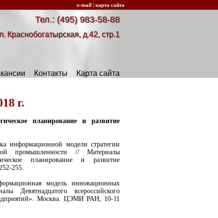
e-mail
|
карта сайта
Тел.: (495) 983-58-88
л. Краснобогатырская, д.42, стр.1
кансии
Контакты
Карта сайта
18 г.
гическое планирование и развитие
отка информационной модели стратегии
ной промышленности // Материалы
гическое планирование и развитие
252-255.
нформационная модель инновационных
алы Девятнадцатого всероссийского
редприятий». Москва. ЦЭМИ РАН, 10-11