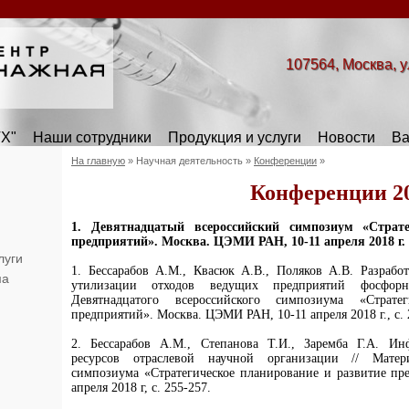
107564, Москва, у
Х"
Наши сотрудники
Продукция и услуги
Новости
Ва
На главную
»
Научная деятельность
»
Конференции
»
Конференции 20
1. Девятнадцатый всероссийский симпозиум «Страте
предприятий». Москва. ЦЭМИ РАН, 10-11 апреля 2018 г.
луги
1. Бессарабов А.М., Квасюк А.В., Поляков А.В. Разраб
ма
утилизации отходов ведущих предприятий фосфор
Девятнадцатого всероссийского симпозиума «Страте
предприятий». Москва. ЦЭМИ РАН, 10-11 апреля 2018 г., с. 
2. Бессарабов А.М., Степанова Т.И., Заремба Г.А. И
ресурсов отраслевой научной организации // Матери
симпозиума «Стратегическое планирование и развитие п
апреля 2018 г, с. 255-257.