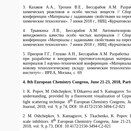
3. Казаков А.А., Трохин В.Е., Бессарабов А.М. Разра
химических реактивов и особо чистых веществ // Сбор
конференции «Материалы с заданными свойствами на перех
химические технологии». 7 июня 2018 г., НИЦ «Курчатовски
4. Трынкина Л.В., Бессарабов А.М. Автоматизиров
менеджмента качества особо чистых материалов // Сбор
конференции «Материалы с заданными свойствами на перех
химические технологии». 7 июня 2018 г., НИЦ «Курчатовски
5. Приоров Г.Г., Глушко А.Н., Бессарабов А.М. Разработ
при разработке и внедрении протовогололедных матери
материалов I научно-технической конференции «Материалы
новому технологическому укладу: химические технологии
институт» - ИРЕА, Москва, с. 69.
4.
8th
European Chemistry Congress
, June 21-23, 2018, Pari
1. K. Popov, M. Oshchepkov, Y.Dikareva and S. Kamagurov. Som
understanding, provided by a fluorescent visualization of Gyp
th
light scattering technique. 8
European Chemistry Congress, Jun
Journal, 2018, vol. 9, p.74; DOI: 10.4172/2150-3494-C2-021
2. M. Oshchepkov, S. Kamagurov, S. Tkachenko, K. Popov. De
th
scale inhibitors. 8
European Chemistry Congress, June 21-23, 
2018, vol. 9, p.73; DOI: 10.4172/2150-3494-C2-021