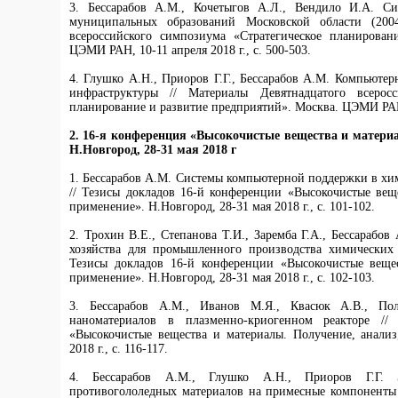
3. Бессарабов А.М., Кочетыгов А.Л., Вендило И.А. Си
муниципальных образований Московской области (2004
всероссийского симпозиума «Стратегическое планирован
ЦЭМИ РАН, 10-11 апреля 2018 г., с. 500-503.
4. Глушко А.Н., Приоров Г.Г., Бессарабов А.М. Компьюте
инфраструктуры // Материалы Девятнадцатого всеросс
планирование и развитие предприятий». Москва. ЦЭМИ РАН, 
2. 16-я конференция «Высокочистые вещества и материа
Н.Новгород, 28-31 мая 2018 г
1. Бессарабов А.М. Системы компьютерной поддержки в хи
// Тезисы докладов 16-й конференции «Высокочистые веще
применение». Н.Новгород, 28-31 мая 2018 г., с. 101-102.
2. Трохин В.Е., Степанова Т.И., Заремба Г.А., Бессарабо
хозяйства для промышленного производства химических 
Тезисы докладов 16-й конференции «Высокочистые вещес
применение». Н.Новгород, 28-31 мая 2018 г., с. 102-103.
3. Бессарабов А.М., Иванов М.Я., Квасюк А.В., По
наноматериалов в плазменно-криогенном реакторе //
«Высокочистые вещества и материалы. Получение, анализ
2018 г., с. 116-117.
4. Бессарабов А.М., Глушко А.Н., Приоров Г.Г. 
противогололедных материалов на примесные компоненты