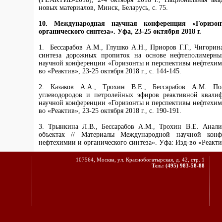
новых материалов, Минск, Беларусь, с. 75.
10.
Международная научная конференция «Горизо
органического синтеза». Уфа, 23-25 октября 2018 г.
1. Бессарабов А.М., Глушко А.Н., Приоров Г.Г., Чигорин
синтеза дорожных пропиток на основе нефтеполимерн
научной конференции «Горизонты и перспективы нефтехими
во «Реактив», 23-25 октября 2018 г., с. 144-145.
2. Казаков А.А., Трохин В.Е., Бессарабов А.М. Пол
углеводородов и петролейных эфиров реактивной квали
научной конференции «Горизонты и перспективы нефтехими
во «Реактив», 23-25 октября 2018 г., с. 190-191.
3. Трынкина Л.В., Бессарабов А.М., Трохин В.Е. Анал
объектах // Материалы Международной научной конф
нефтехимии и органического синтеза». Уфа: Изд-во «Реактив»
107564, Москва, ул. Краснобогатырская, д. 42, стр. 1
Тел.: (495) 983-58-88