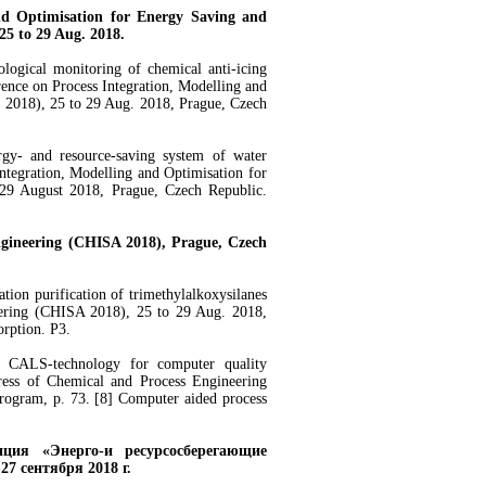
nd Optimisation for Energy Saving and
 25 to 29 Aug. 2018.
ogical monitoring of chemical anti-icing
ence on Process Integration, Modelling and
 2018), 25 to 29 Aug. 2018, Prague, Czech
rgy- and resource-saving system of water
ntegration, Modelling and Optimisation for
29 August 2018, Prague, Czech Republic.
ngineering (CHISA 2018), Prague, Czech
tion purification of trimethylalkoxysilanes
eering (CHISA 2018), 25 to 29 Aug. 2018,
orption. P3.
 CALS-technology for computer quality
gress of Chemical and Process Engineering
ogram, p. 73. [8] Computer aided process
нция «Энерго-и ресурсосберегающие
27 сентября 2018 г.