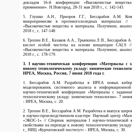
докладов 16-й конференции «Высокочистые вещества
применение». Н.Новгород, 28-31 мая 2018 г., с. 142-143.
5. Глушко А.Н., Приоров Г.Г., Бессарабов А.М. Ко
микропримесям в противогололедных материалах // 
«Высокочистые вещества и материалы. Получение, анализ
2018 г., с. 147-148.
6. Трохин В.Е., Казаков А.А., Трынкина Л.В., Бессарабов 
кислот особой чистоты на основе концепции CALS //
«Высокочистые вещества и материалы. Получение, анализ
2018 г., с. 178-179.
3. I научно-техническая конференция «Материалы с 
новому технологическому укладу: химические технологи
ИРЕА, Москва, Россия,
7 июня 2018 года г.
1. Бессарабов А.М. Разработка в ИРЕА новых киберн
моделирования, системного анализа и информационной
научно-технической конференции «Материалы с заданны
технологическому укладу: химические технологии». 7 июня
- ИРЕА, Москва, с. 20.
2. Трохин В.Е., Бессарабов А.М. Разработка и выпуск широ
в научно-производственном кластере: Научный центр «Ма
«ЭКОС-1» // Сборник материалов I научно-технической
свойствами на переходе к новому технологическому укладу
г., НИЦ «Курчатовский институт» - ИРЕА, Москва, с. 30.