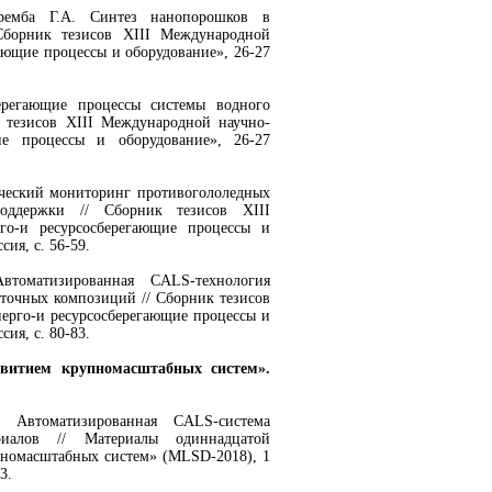
ремба Г.А. Синтез нанопорошков в
Сборник тезисов XIII Международной
ающие процессы и оборудование», 26-27
ерегающие процессы системы водного
 тезисов XIII Международной научно-
ие процессы и оборудование», 26-27
гический мониторинг противогололедных
оддержки // Сборник тезисов XIII
го-и ресурсосберегающие процессы и
сия, с. 56-59.
томатизированная CALS-технология
точных композиций // Сборник тезисов
ерго-и ресурсосберегающие процессы и
сия, с. 80-83.
звитием крупномасштабных систем».
 Автоматизированная CALS-система
риалов // Материалы одиннадцатой
номасштабных систем» (MLSD-2018), 1
3.