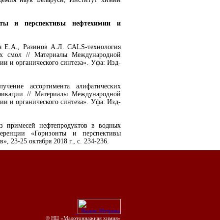
нты и перспективы нефтехимии и
а Е.А., Разинов А.Л. CALS-технология
ых смол // Материалы Международной
и и органического синтеза». Уфа: Изд-
учение ассортимента алифатических
фикации // Материалы Международной
и и органического синтеза». Уфа: Изд-
из примесей нефтепродуктов в водных
еренции «Горизонты и перспективы
, 23-25 октября 2018 г., с. 234-236.
© НЦ «Малотоннажная химия»