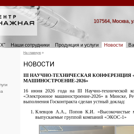
107564, Москва, у
Х"
Наши сотрудники
Продукция и услуги
Новости
Ва
На главную
»
НОВОСТИ
III НАУЧНО-ТЕХНИЧЕСКАЯ КОНФЕРЕНЦИЯ
МАШИНОСТРОЕНИЕ-2026»
луги
16 июня 2026 года на III Научно-технической к
ма
«Электронное машиностроение-2026» в Минске, Рес
выполнения Госконтракта сделан устный доклад:
Клевцов А.А., Попов К.И. «Высокочистые м
выпускаемые группой компаний «ЭКОС-1»