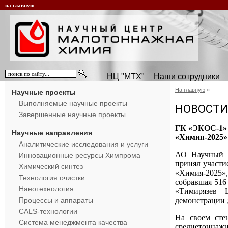
на главную
НЦ "МТХ"
Наши сотрудники
На главную
»
Научные проекты
Выполняемые научные проекты
НОВОСТИ
Завершенные научные проекты
ГК «ЭКОС-1» 
Научные направления
«Химия-2025»
Аналитические исследования и услуги
АО Научный 
Инновационные ресурсы Химпрома
принял участи
Химический синтез
«Химия-2025»
Технология очистки
собравшая 516
Нанотехнология
«Тимирязев 
демонстрации 
Процессы и аппараты
CALS-технологии
На своем сте
Система менеджмента качества
среднетоннажн