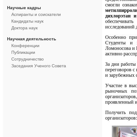
смогли ознако
Научные кадры
метилпирролид
Аспиранты и соискатели
дихлорэтан и
обеспечиват
Кандидаты наук
исследований д
Доктора наук
Особенно при
Научная деятельность
Студенты и 
Конференции
Ломоносова и 
Публикации
активно рассп
Сотрудничество
За дни работы
Заседания Ученого Совета
переговоров с
и зарубежных 
Участие в вы
рыночных по
организаторо
проявленный и
Получить по
организаторов