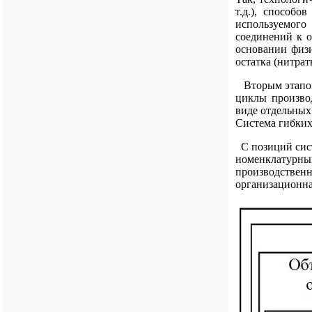
т.д.), способ
используемого
соединений к о
основании физи
остатка (нитрат
Вторым этапом 
циклы производ
виде отдельных
Система гибких
С позиций сист
номенклатурны
производствен
организационная