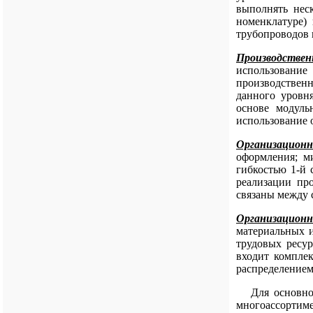
выполнять нес
номенклатуре)
трубопроводов 
Производствен
использование
производствен
данного уровн
основе модуль
использование о
Организационн
оформления; 
гибкостью 1-й 
реализации пр
связаны между 
Организационн
материальных 
трудовых ресу
входит комплек
распределением
Для основного
многоассортиме