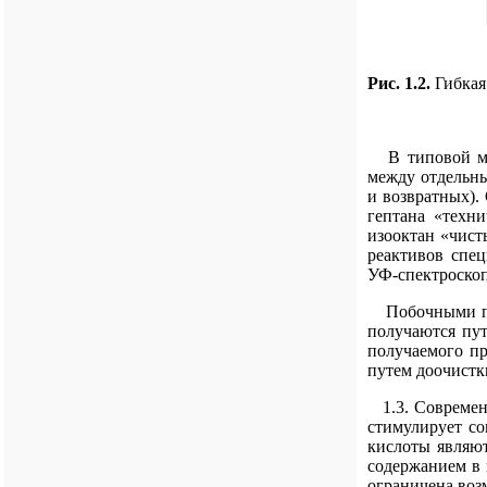
Рис. 1.2.
Гибкая
В типовой моду
между отдельны
и возвратных).
гептана «техни
изооктан «чист
реактивов спе
УФ-спектроскоп
Побочными пот
получаются пу
получаемого пр
путем доочистк
1.3. Современн
стимулирует со
кислоты являют
содержанием в 
ограничена воз