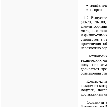
алифатиче
неорганич
1.2. Выпускае
(40-70, 70-10
элементоорган
моторного топл
и физико-химич
стандартов в 
применения об
невозможно огр
Технологическ
технических ма
получения хим
добиваться тр
совмещения ста
Конструктивно
каждом из кото
модулей, посл
достижением не
Созданная нам
базируется на 