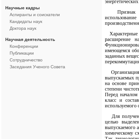
энергетических
Научные кадры
Признак прои
Аспиранты и соискатели
использование
Кандидаты наук
производственн
Доктора наук
Характерные пр
расширение н
Научная деятельность
Функционирова
Конференции
имеющемся обор
Публикации
заданных вещес
Сотрудничество
перекоммутация
Заседания Ученого Совета
Организация г
выпускаемых пр
на основе при
степени чистот
Перед началом 
класс и соста
используемого 
Для получения
целью выделен
выпускаемого а
химическому сх
Так, технологи