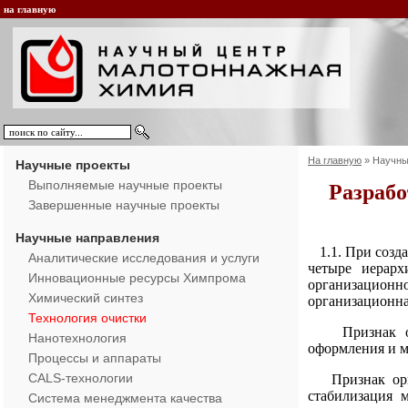
на главную
На главную
»
Научны
Научные проекты
Выполняемые научные проекты
Разрабо
Завершенные научные проекты
Научные направления
1.1. При соз
Аналитические исследования и услуги
четыре иерарх
Инновационные ресурсы Химпрома
организационно
Химический синтез
организационна
Технология очистки
Признак орган
Нанотехнология
оформления и м
Процессы и аппараты
CALS-технологии
Признак орган
стабилизация 
Система менеджмента качества