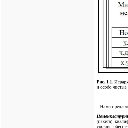
Рис. 1.1
. Иерар
и особо чистые
Нами предложе
Номенклатурны
(пакета) квал
уровня обеспе