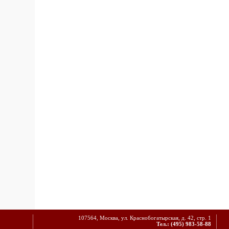
107564, Москва, ул. Краснобогатырская, д. 42, стр. 1
Тел.: (495) 983-58-88