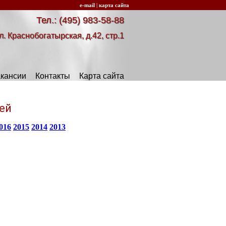
e-mail
|
карта сайта
Тел.: (495) 983-58-88
л. Краснобогатырская, д.42, стр.1
кансии
Контакты
Карта сайта
ей
016
2015
2014
2013